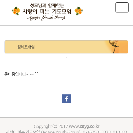
T
o
g
g
l
e
n
a
v
.
i
g
a
준비중입니다~~~ ^^
t
i
o
n
Copyright(c) 2017
www.cayg.co.kr
사랑이 피는 기도모임 (Agape Youth Group), 02)6253-3373, 010-83